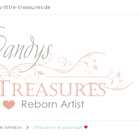
little-treasures.de
kki Johnston
Christopher ist geschlüpft