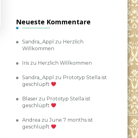
Neueste Kommentare
Sandra_Appl
zu
Herzlich
Willkommen
Iris
zu
Herzlich Willkommen
er
Sandra_Appl
zu
Prototyp Stella ist
geschlüpft
t
Blaser
zu
Prototyp Stella ist
geschlüpft
Andrea
zu
June 7 months ist
geschlüpft