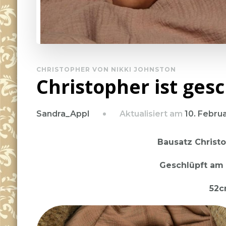
CHRISTOPHER VON NIKKI JOHNSTON
Christopher ist ges
Aktualisiert am
10. Febru
Sandra_Appl
Bausatz Christ
Geschlüpft am 
52c