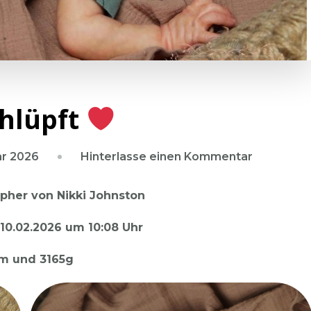
chlüpft
zu
ar 2026
Hinterlasse einen Kommentar
Christoph
ist
opher von Nikki Johnston
geschlüpf
10.02.2026 um 10:08 Uhr
m und 3165g