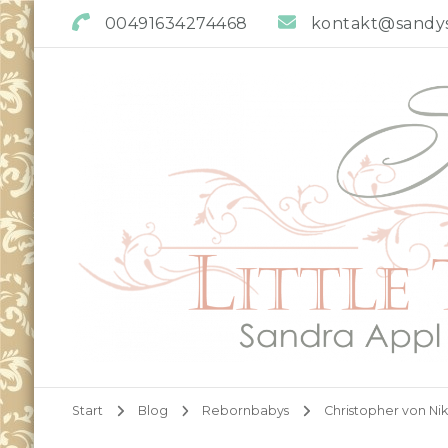
00491634274468
kontakt@sandys-
Sandys little Treasures
Reborn Doll Artist
Start
Blog
Rebornbabys
Christopher von Ni