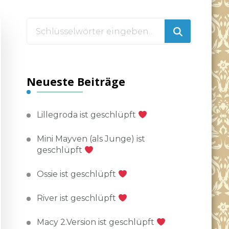
Suchst
du
nach
etwas?
Neueste Beiträge
Lillegroda ist geschlüpft
Mini Mayven (als Junge) ist
geschlüpft
Ossie ist geschlüpft
River ist geschlüpft
Macy 2.Version ist geschlüpft