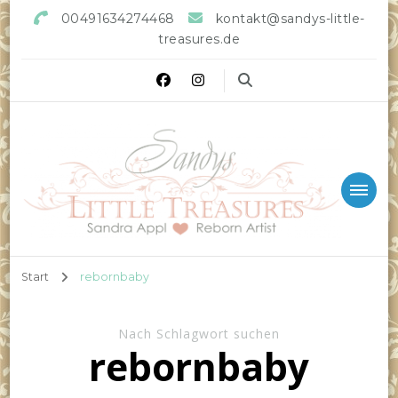
00491634274468
kontakt@sandys-little-
treasures.de
Sandys little Treasures
Reborn Doll Artist
Start
rebornbaby
Nach Schlagwort suchen
rebornbaby