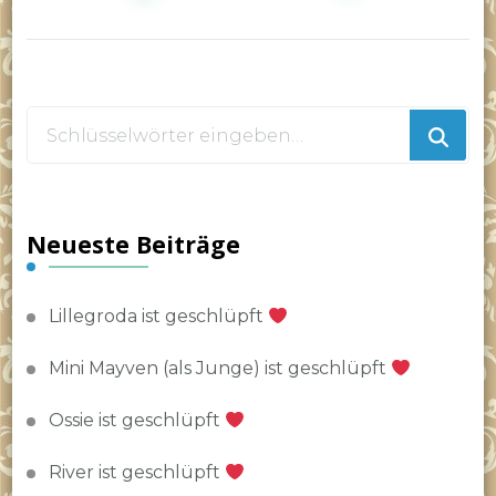
Beiträge
Suchst
du
nach
etwas?
Neueste Beiträge
Lillegroda ist geschlüpft
Mini Mayven (als Junge) ist geschlüpft
Ossie ist geschlüpft
River ist geschlüpft