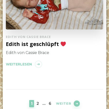
EDITH VON CASSIE BRACE
Edith ist geschlüpft
Edith von Cassie Brace
WEITERLESEN
Seitennummerierung
der
SEITE
SEITE
SEITE
1
2
…
6
WEITER