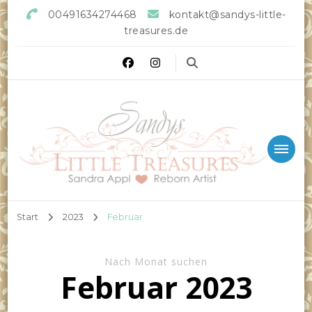
00491634274468
kontakt@sandys-little-
treasures.de
Sandys little Treasures
Reborn Doll Artist
Start
2023
Februar
Nach Monat suchen
Februar 2023