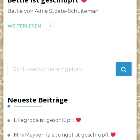
Bettie von Adrie Stoete-Schuiteman
WEITERLESEN
Suchst
du
nach
etwas?
Neueste Beiträge
Lillegroda ist geschlüpft
Mini Mayven (als Junge) ist geschlüpft