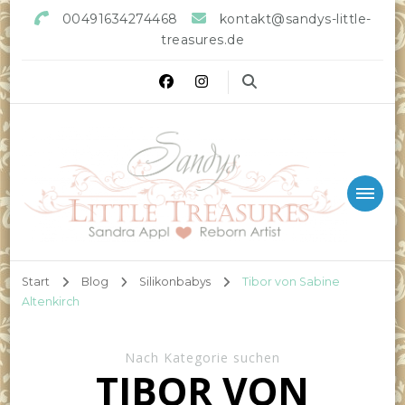
00491634274468
kontakt@sandys-little-
treasures.de
Sandys little Treasures
Reborn Doll Artist
Start
Blog
Silikonbabys
Tibor von Sabine
Altenkirch
Nach Kategorie suchen
TIBOR VON