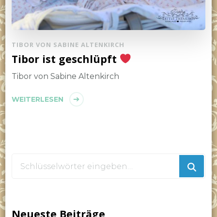
TIBOR VON SABINE ALTENKIRCH
Tibor ist geschlüpft
Tibor von Sabine Altenkirch
WEITERLESEN
Suchst
du
nach
etwas?
Neueste Beiträge