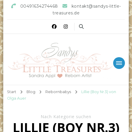
00491634274468
kontakt@sandys-little-
treasures.de
Sandys little Treasures
Reborn Doll Artist
Start
Blog
Rebornbabys
Lillie (Boy Nr.3) von
Olga Auer
Nach Kategorie suchen
LILLIE (BOY NR.3)