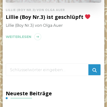
LILLIE (BOY NR.3) VON OLGA AUER
Lillie (Boy Nr.3) ist geschlüpft
Lillie (Boy Nr.3) von Olga Auer
WEITERLESEN
Suchst
du
nach
etwas?
Neueste Beiträge