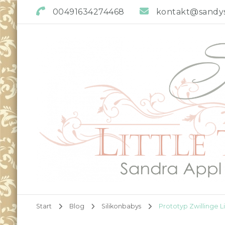
00491634274468
kontakt@sandys-
Sandys little Treasures
Reborn Doll Artist
Start
Blog
Silikonbabys
Prototyp Zwillinge 