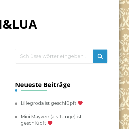
M&LUA
Suchst
du
nach
etwas?
Neueste Beiträge
Lillegroda ist geschlüpft
Mini Mayven (als Junge) ist
geschlüpft