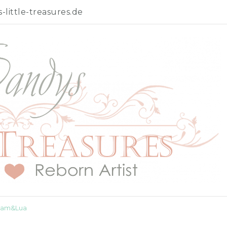
little-treasures.de
Liam&Lua