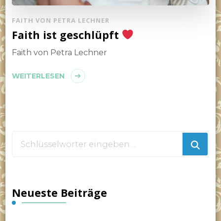
FAITH VON PETRA LECHNER
Faith ist geschlüpft
Faith von Petra Lechner
WEITERLESEN
Suchst
du
nach
etwas?
Neueste Beiträge