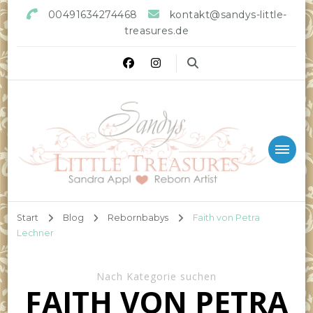
00491634274468
kontakt@sandys-little-
treasures.de
Sandys little Treasures
Reborn Doll Artist
Start
Blog
Rebornbabys
Faith von Petra
Lechner
Nach Kategorie suchen
FAITH VON PETRA