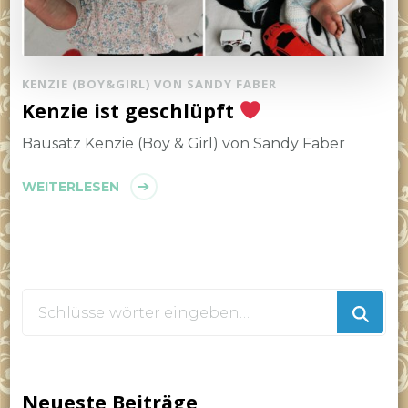
KENZIE (BOY&GIRL) VON SANDY FABER
Kenzie ist geschlüpft
Bausatz Kenzie (Boy & Girl) von Sandy Faber
WEITERLESEN
Suchst
du
nach
etwas?
Neueste Beiträge