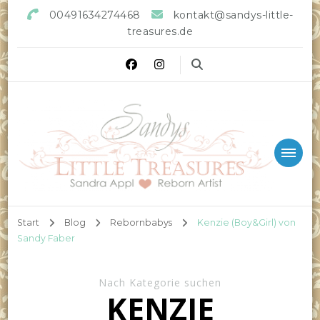
00491634274468
kontakt@sandys-little-
treasures.de
Sandys little Treasures
Reborn Doll Artist
Start
Blog
Rebornbabys
Kenzie (Boy&Girl) von
Sandy Faber
Nach Kategorie suchen
KENZIE