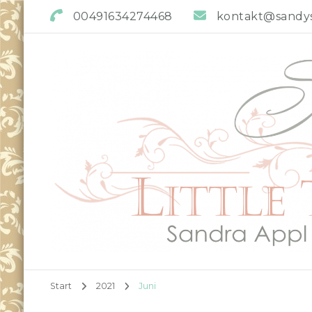
00491634274468
kontakt@sandys-
Sandys little Treasures
Reborn Doll Artist
Start
2021
Juni