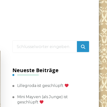
Suchst
du
nach
etwas?
Neueste Beiträge
Lillegroda ist geschlüpft
Mini Mayven (als Junge) ist
geschlüpft