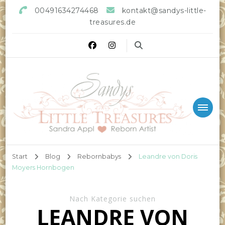
00491634274468
kontakt@sandys-little-
treasures.de
Sandys little Treasures
Reborn Doll Artist
Start
Blog
Rebornbabys
Leandre von Doris
Moyers Hornbogen
Nach Kategorie suchen
LEANDRE VON