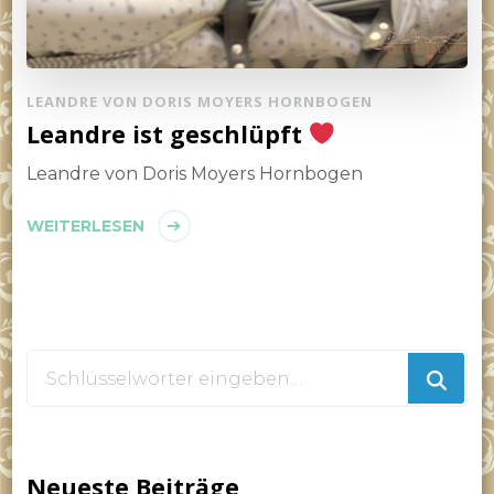
LEANDRE VON DORIS MOYERS HORNBOGEN
Leandre ist geschlüpft
Leandre von Doris Moyers Hornbogen
WEITERLESEN
Suchst
du
nach
etwas?
Neueste Beiträge