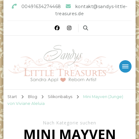
00491634274468
kontakt@sandys-little-
treasures.de
Sandys little Treasures
Reborn Doll Artist
Start
Blog
Silikonbabys
Mini Mayven (Junge)
von Viviane Aleluia
Nach Kategorie suchen
MINI MAYVEN