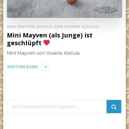
MINI MAYVEN (JUNGE) VON VIVIANE ALELUIA
Mini Mayven (als Junge) ist
geschlüpft
Mini Mayven von Viviane Aleluia
WEITERLESEN
Suchst
du
nach
etwas?