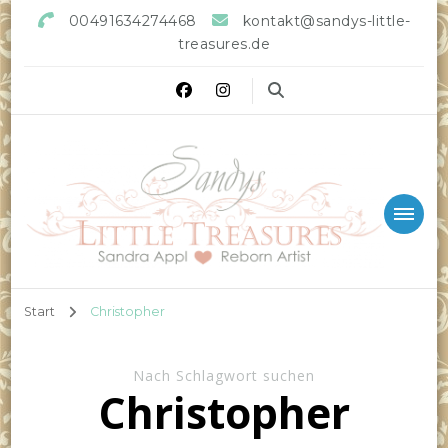
00491634274468
kontakt@sandys-little-
treasures.de
Sandys little Treasures
Reborn Doll Artist
Start
Christopher
Nach Schlagwort suchen
Christopher