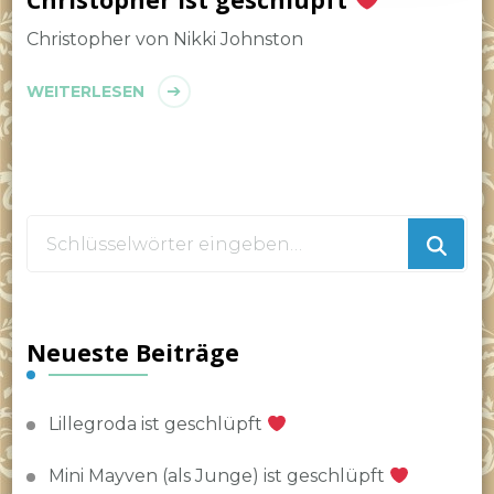
Christopher von Nikki Johnston
WEITERLESEN
Suchst
du
nach
etwas?
Neueste Beiträge
Lillegroda ist geschlüpft
Mini Mayven (als Junge) ist geschlüpft