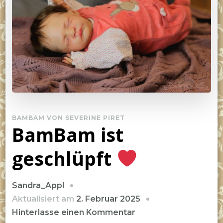
BAMBAM VON SEVERINE PIRET
BamBam ist
geschlüpft
Sandra_Appl
Aktualisiert am
2. Februar 2025
zu
Hinterlasse einen Kommentar