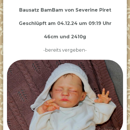
BamBam
ist
Bausatz BamBam von Severine Piret
geschlüpft
Geschlüpft am 04.12.24 um 09:19 Uhr
46cm und 2410g
-bereits vergeben-