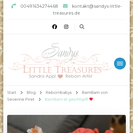
00491634274468
kontakt@sandys-little-
treasures.de
Sandys little Treasures
Reborn Doll Artist
Start
Blog
Rebornbabys
BamBam von
Severine Piret
BamBam ist geschlüpft