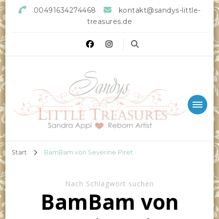
00491634274468
kontakt@sandys-little-
treasures.de
Sandys little Treasures
Reborn Doll Artist
Start
BamBam von Severine Piret
Nach Schlagwort suchen
BamBam von