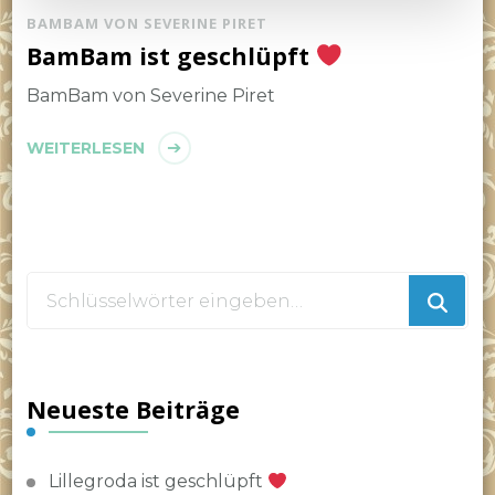
BAMBAM VON SEVERINE PIRET
BamBam ist geschlüpft
BamBam von Severine Piret
WEITERLESEN
Suchst
du
nach
etwas?
Neueste Beiträge
Lillegroda ist geschlüpft