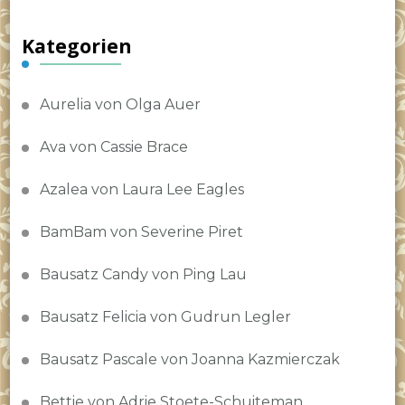
Kategorien
Aurelia von Olga Auer
Ava von Cassie Brace
Azalea von Laura Lee Eagles
BamBam von Severine Piret
Bausatz Candy von Ping Lau
Bausatz Felicia von Gudrun Legler
Bausatz Pascale von Joanna Kazmierczak
Bettie von Adrie Stoete-Schuiteman