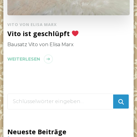
VITO VON ELISA MARX
Vito ist geschlüpft
Bausatz Vito von Elisa Marx
WEITERLESEN
Suchst
du
nach
etwas?
Neueste Beiträge