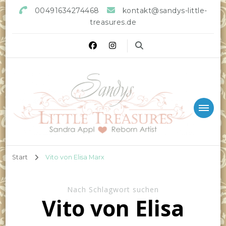
00491634274468
kontakt@sandys-little-
treasures.de
Sandys little Treasures
Reborn Doll Artist
Start
Vito von Elisa Marx
Nach Schlagwort suchen
Vito von Elisa