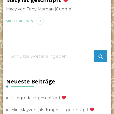
Macy von Toby Morgan (Cuddle)
WEITERLESEN
Suchst
du
nach
etwas?
Neueste Beiträge
Lillegroda ist geschlüpft
Mini Mayven (als Junge) ist geschlüpft