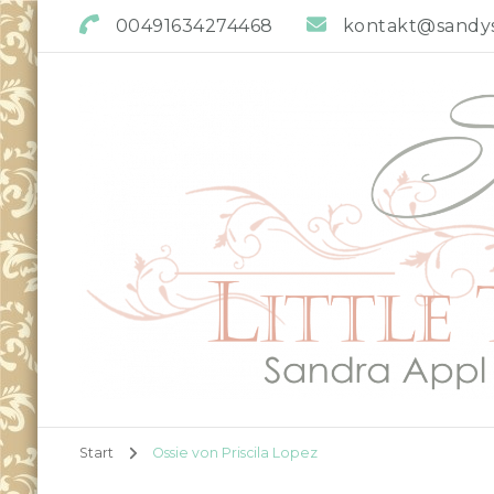
00491634274468
kontakt@sandys-
Sandys little Treasures
Reborn Doll Artist
Start
Ossie von Priscila Lopez