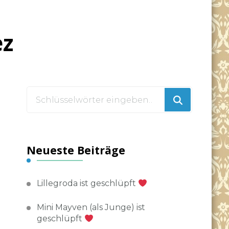
ez
Suchst
du
nach
etwas?
Neueste Beiträge
Lillegroda ist geschlüpft
Mini Mayven (als Junge) ist
geschlüpft