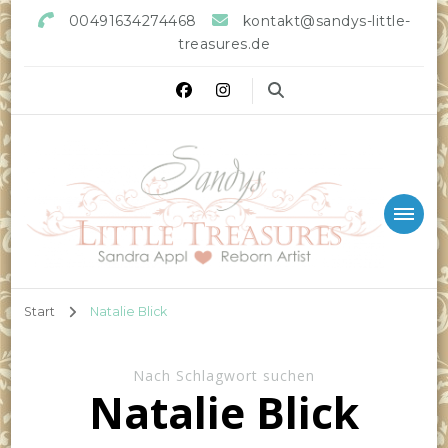
00491634274468
kontakt@sandys-little-
treasures.de
Sandys little Treasures
Reborn Doll Artist
Start
Natalie Blick
Nach Schlagwort suchen
Natalie Blick