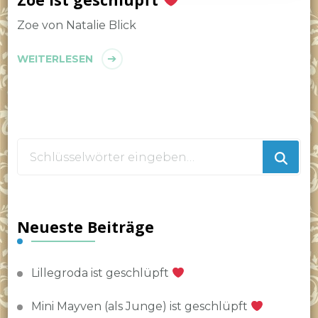
Zoe von Natalie Blick
WEITERLESEN
Suchst
du
nach
etwas?
Neueste Beiträge
Lillegroda ist geschlüpft
Mini Mayven (als Junge) ist geschlüpft