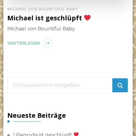
MICHAEL VON BOUNTIFUL BABY
Michael ist geschlüpft
Michael von Bountiful Baby
WEITERLESEN
Suchst
du
nach
etwas?
Neueste Beiträge
Lillegroda ist geschlüpft