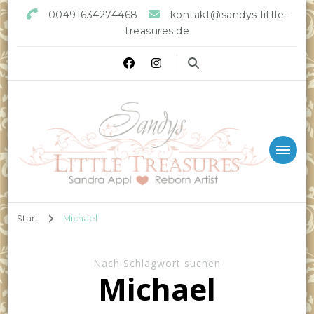
00491634274468
kontakt@sandys-little-
treasures.de
Sandys little Treasures
Reborn Doll Artist
Start
Michael
Nach Schlagwort suchen
Michael