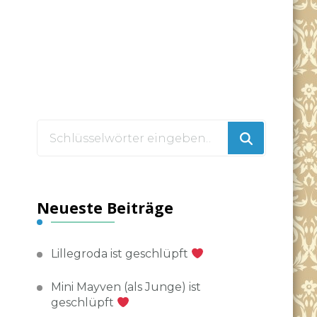
Suchst
du
nach
etwas?
Neueste Beiträge
Lillegroda ist geschlüpft
Mini Mayven (als Junge) ist
geschlüpft