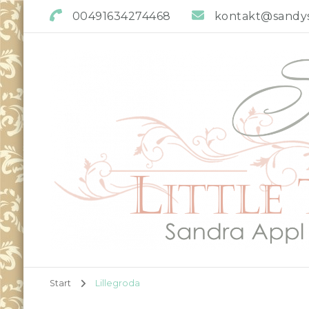
00491634274468
kontakt@sandys-
Sandys little Treasures
Reborn Doll Artist
Start
Lillegroda