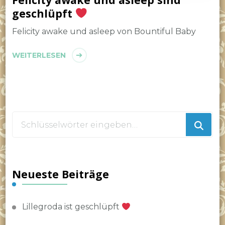
geschlüpft
Felicity awake und asleep von Bountiful Baby
WEITERLESEN
Suchst
du
nach
etwas?
Neueste Beiträge
Lillegroda ist geschlüpft