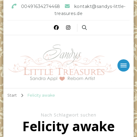
00491634274468
kontakt@sandys-little-
treasures.de
Sandys little Treasures
Reborn Doll Artist
Start
Felicity awake
Nach Schlagwort suchen
Felicity awake