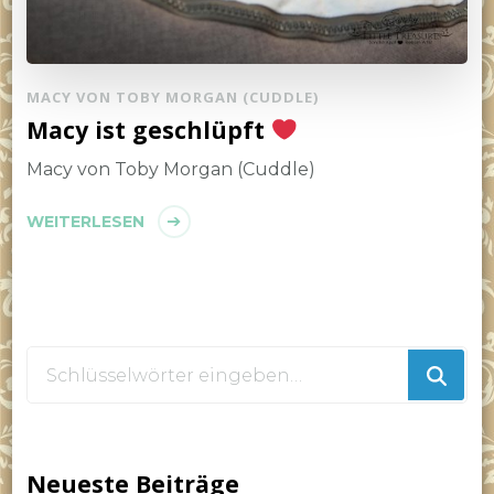
MACY VON TOBY MORGAN (CUDDLE)
Macy ist geschlüpft
Macy von Toby Morgan (Cuddle)
WEITERLESEN
Suchst
du
nach
etwas?
Neueste Beiträge