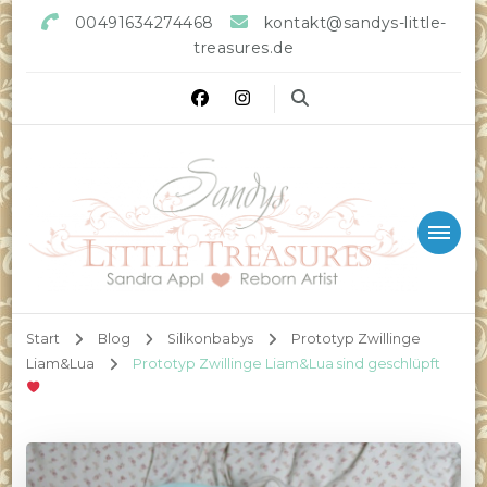
00491634274468
kontakt@sandys-little-
treasures.de
Sandys little Treasures
Reborn Doll Artist
Start
Blog
Silikonbabys
Prototyp Zwillinge
Liam&Lua
Prototyp Zwillinge Liam&Lua sind geschlüpft